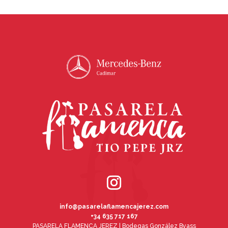
info@pasarelaflamencajerez.com
+34 635 717 167
PASARELA FLAMENCA JEREZ | Bodegas González Byass