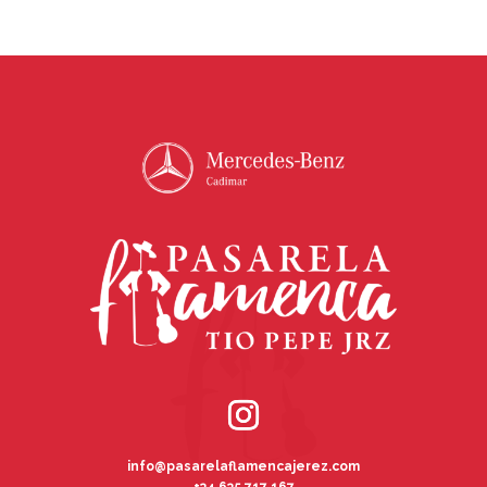
info@pasarelaflamencajerez.com
+34 635 717 167