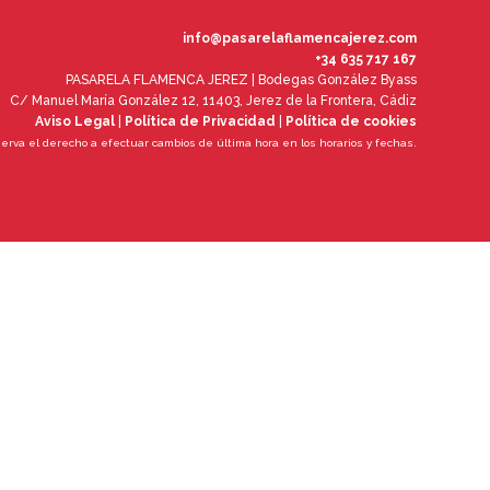
info@pasarelaflamencajerez.com
+34 635 717 167
PASARELA FLAMENCA JEREZ | Bodegas González Byass
C/ Manuel María González 12, 11403, Jerez de la Frontera, Cádiz
Aviso Legal
|
Política de Privacidad
|
Política de cookies
serva el derecho a efectuar cambios de última hora en los horarios y fechas.