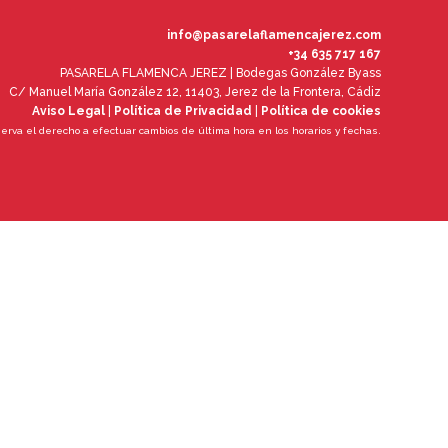
info@pasarelaflamencajerez.com
+34 635 717 167
PASARELA FLAMENCA JEREZ | Bodegas González Byass
C/ Manuel María González 12, 11403, Jerez de la Frontera, Cádiz
Aviso Legal
|
Política de Privacidad
|
Política de cookies
serva el derecho a efectuar cambios de última hora en los horarios y fechas.