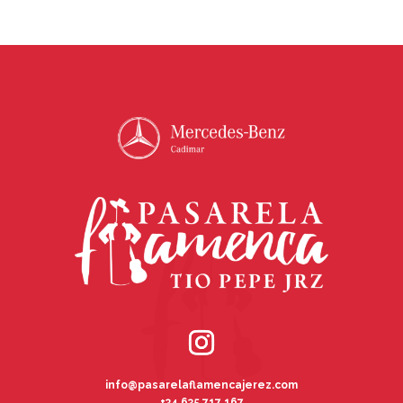
info@pasarelaflamencajerez.com
+34 635 717 167